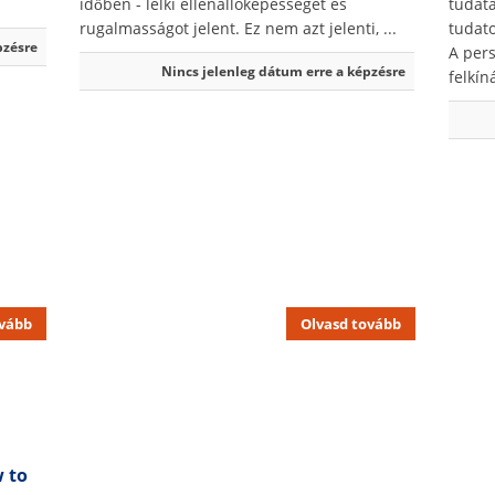
időben - lelki ellenállóképességet és
tudatá
rugalmasságot jelent. Ez nem azt jelenti, ...
tudato
pzésre
A per
Nincs jelenleg dátum erre a képzésre
felkíná
ovább
Olvasd tovább
 to