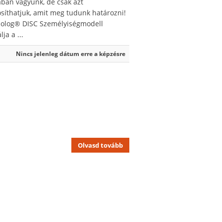
ban vagyunk, de csak azt
síthatjuk, amit meg tudunk határozni!
solog® DISC Személyiségmodell
lja a ...
Nincs jelenleg dátum erre a képzésre
Olvasd tovább