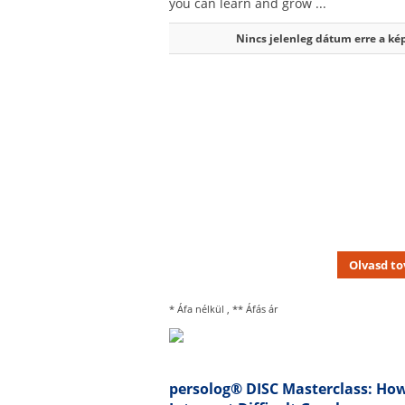
you can learn and grow ...
Nincs jelenleg dátum erre a ké
Olvasd t
* Áfa nélkül , ** Áfás ár
persolog® DISC Masterclass: How