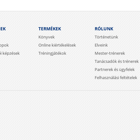
SEK
TERMÉKEK
RÓLUNK
Könyvek
Történetünk
opok
Online kiértékelések
Elveink
ői képzések
Tréningjátékok
Mester-trénerek
Tanácsadók és trénerek
Partnerek és ügyfelek
Felhasználási feltételek