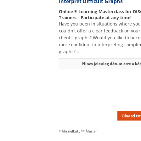
Interpret Difficult Graphs
Online E-Learning Masterclass for DIS
Trainers - Participate at any time!
Have you been in situations where you
couldn't offer a clear feedback on your
client's graphs? Would you like to bec
more confident in interpreting comple
graphs? ...
Nincs jelenleg dátum erre a ké
Olvasd t
* Áfa nélkül , ** Áfás ár