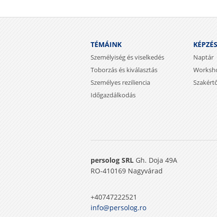
TÉMÁINK
KÉPZÉ
Személyiség és viselkedés
Naptár
Toborzás és kiválasztás
Worksh
Személyes reziliencia
Szakért
Időgazdálkodás
persolog SRL
Gh. Doja 49A
RO-410169 Nagyvárad
+40747222521
info@persolog.ro