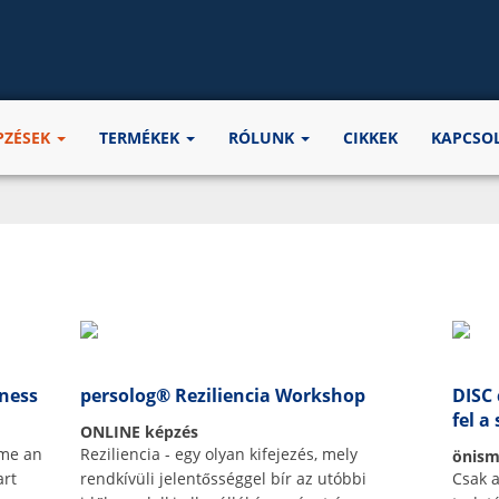
PZÉSEK
TERMÉKEK
RÓLUNK
CIKKEK
KAPCSO
iness
persolog® Reziliencia Workshop
DISC
fel a
ONLINE képzés
ome an
Reziliencia - egy olyan kifejezés, mely
önism
art
rendkívüli jelentősséggel bír az utóbbi
Csak a