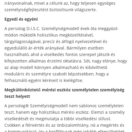
irányvonalnak, mivel a célunk az, hogy teljesen egységes
személyiségfejlesztést biztosítsunk világszerte.
Egyedi és egyéni
A persolog D.I.S.C. Személyiségmodell évek óta meggyőző
módon működik holisztikus megközelítésével,
tárgyilagosságával, precíz és átfogó nyelvezetével és
egyedülálló ár-érték arányával. Bármilyen esetben
használható, ahol a viselkedés fontos szerepet játszik és
kifejezetten alkalmas érzelmi oktatásra. Sőt, nagy előnye, hogy
az alap modell könnyen alkalmazható és kibővíthető
moduláris és személyre szabott képzésekben, hogy a
felhasználó egyéni kéréseit is kielégítse.
Megkülönböztető mérési eszköz személytelen személyiség
teszt helyett
A persolog® Személyiségmodell nem sablonos személytelen
teszt, hanem egy holisztikus mérési eszköz. Elemzi a személy
viselkedését és megmutatja a többi viselkedési stílust.
Csökken a félreértés és az önbizalomhiány, nő a megértés és
a kommunikáció, így a konfliktusok még inkább elkerülhetőek.