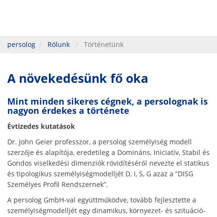
persolog
Rólunk
Történetünk
A növekedésünk fő oka
Mint minden sikeres cégnek, a persolognak is
nagyon érdekes a története
Évtizedes kutatások
Dr. John Geier professzor, a persolog személyiség modell
szerzője és alapítója, eredetileg a Domináns, Iniciatív, Stabil és
Gondos viselkedési dimenziók rövidítéséről nevezte el statikus
és tipologikus személyiségmodelljét D, I, S, G azaz a “DISG
Személyes Profil Rendszernek”.
A persolog GmbH-val együttműködve, tovább fejlesztette a
személyiségmodelljét egy dinamikus, környezet- és szituáció-