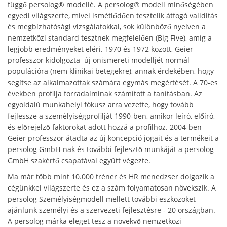
függő persolog® modellé. A persolog® modell minőségében
egyedi világszerte, mivel ismétlődően tesztelik átfogó validitás
és megbízhatósági vizsgálatokkal, sok különböző nyelven a
nemzetközi standard tesztnek megfelelően (Big Five), amíg a
legjobb eredményeket eléri. 1970 és 1972 között, Geier
professzor kidolgozta új önismereti modelljét normál
populációra (nem klinikai betegekre), annak érdekében, hogy
segítse az alkalmazottak számára egymás megértését. A 70-es
években profilja forradalminak számított a tanításban. Az
egyoldalú munkahelyi fókusz arra vezette, hogy tovább
fejlessze a személyiségprofilját 1990-ben, amikor leíró, előíró,
és előrejelző faktorokat adott hozzá a profilhoz. 2004-ben
Geier professzor átadta az új koncepció jogait és a termékeit a
persolog GmbH-nak és további fejlesztő munkáját a persolog
GmbH szakértő csapatával együtt végezte.
Ma már több mint 10.000 tréner és HR menedzser dolgozik a
cégünkkel világszerte és ez a szám folyamatosan növekszik. A
persolog Személyiségmodell mellett további eszközöket
ajánlunk személyi és a szervezeti fejlesztésre - 20 országban.
A persolog márka eleget tesz a növekvő nemzetközi