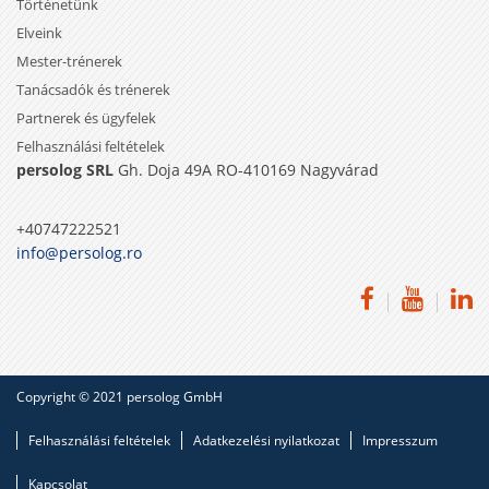
Történetünk
Elveink
Mester-trénerek
Tanácsadók és trénerek
Partnerek és ügyfelek
Felhasználási feltételek
persolog SRL
Gh. Doja 49A RO-410169 Nagyvárad
+40747222521
info@persolog.ro
Copyright © 2021 persolog GmbH
Felhasználási feltételek
Adatkezelési nyilatkozat
Impresszum
Kapcsolat