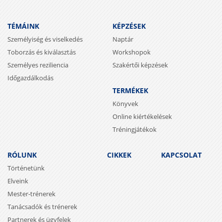
TÉMÁINK
KÉPZÉSEK
Személyiség és viselkedés
Naptár
Toborzás és kiválasztás
Workshopok
Személyes reziliencia
Szakértői képzések
Időgazdálkodás
TERMÉKEK
Könyvek
Online kiértékelések
Tréningjátékok
RÓLUNK
CIKKEK
KAPCSOLAT
Történetünk
Elveink
Mester-trénerek
Tanácsadók és trénerek
Partnerek és ügyfelek