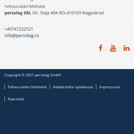
Felhasználási feltételek
persolog SRL
Gh. Doja 49A RO-410169 Nagyvárad
+40747222521
info@persolog.ro
Copyright © 2021 persolog GmbH
Felhasználási feltételek
Adatkezelési nyilatkozat
Impresszum
Kapcsolat