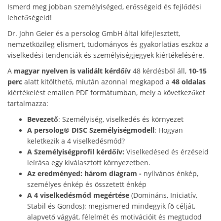
Ismerd meg jobban személyiséged, erősségeid és fejlődési
lehetőségeid!
Dr. John Geier és a persolog GmbH által kifejlesztett,
nemzetközileg elismert, tudományos és gyakorlatias eszköz a
viselkedési tendenciák és személyiségjegyek kiértékelésére.
A
magyar nyelven is validált kérdőív
48 kérdésből áll,
10-15
perc
alatt kitölthető, miután azonnal megkapod a
48 oldalas
kiértékelést emailen PDF formátumban, mely a következőket
tartalmazza:
Bevezető
: Személyiség, viselkedés és környezet
A persolog® DISC Személyiségmodell
: Hogyan
keletkezik a 4 viselkedésmód?
A Személyiségprofil kérdőív:
Viselkedésed és érzéseid
leírása egy kiválasztott környezetben.
Az eredményed: három diagram -
nyílvános énkép,
személyes énkép és összetett énkép
A 4 viselkedésmód megértése
(Domináns, Iniciatív,
Stabil és Gondos): megismered mindegyik fő célját,
alapvető vágyát, félelmét és motivációit és megtudod