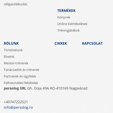
Időgazdálkodás
TERMÉKEK
Könyvek
Online kiértékelések
Tréningjátékok
RÓLUNK
CIKKEK
KAPCSOLAT
Történetünk
Elveink
Mester-trénerek
Tanácsadók és trénerek
Partnerek és ügyfelek
Felhasználási feltételek
persolog SRL
Gh. Doja 49A RO-410169 Nagyvárad
+40747222521
info@persolog.ro