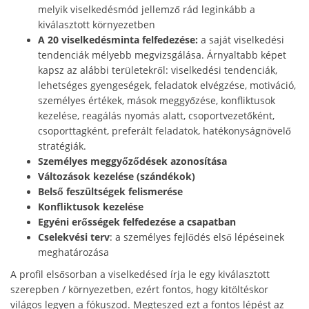
melyik viselkedésmód jellemző rád leginkább a
kiválasztott környezetben
A
20 viselkedésminta felfedezése:
a saját viselkedési
tendenciák mélyebb megvizsgálása. Árnyaltabb képet
kapsz az alábbi területekről: viselkedési tendenciák,
lehetséges gyengeségek, feladatok elvégzése, motiváció,
személyes értékek, mások meggyőzése, konfliktusok
kezelése, reagálás nyomás alatt, csoportvezetőként,
csoporttagként, preferált feladatok, hatékonyságnövelő
stratégiák.
Személyes meggyőződések azonosítása
Változások kezelése (szándékok)
Belső feszültségek felismerése
Konfliktusok kezelése
Egyéni erősségek felfedezése a csapatban
Cselekvési terv
: a személyes fejlődés első lépéseinek
meghatározása
A profil elsősorban a viselkedésed írja le egy kiválasztott
szerepben / környezetben, ezért fontos, hogy kitöltéskor
világos legyen a fókuszod. Megteszed ezt a fontos lépést az