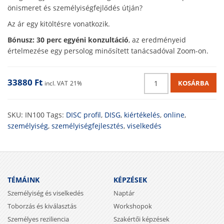
önismeret és személyiségfejlődés útján?
Az ár egy kitöltésre vonatkozik.
Bónusz: 30 perc egyéni konzultáció
, az eredményeid
értelmezése egy persolog minősített tanácsadóval Zoom-on.
33880
Ft
KOSÁRBA
incl. VAT
21%
SKU:
IN100
Tags:
DISC profil
,
DISG
,
kiértékelés
,
online
,
személyiség
,
személyiségfejlesztés
,
viselkedés
TÉMÁINK
KÉPZÉSEK
Személyiség és viselkedés
Naptár
Toborzás és kiválasztás
Workshopok
Személyes reziliencia
Szakértői képzések