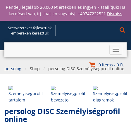
Rendelj legalább 20.000 Ft értékben és ingyen kiszállítjuk! Ha
kérdésed van, írj chat-en vagy hívj: +40747222521
Dismiss
Szervezeteket fejlesztünk
embereken keresztül!
Toggle
navigat
0 items -
0
Ft
persolog
Shop
persolog DISC Személyiségprofil online
persolog DISC Személyiségprofil
online